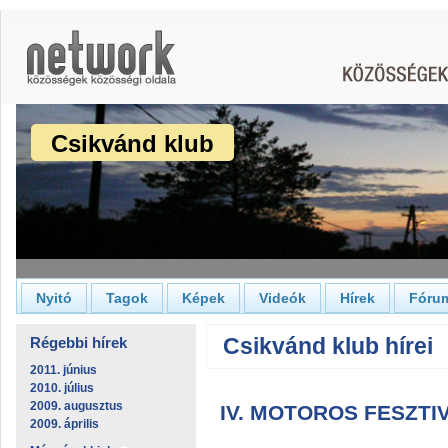
Csikvánd klub
Nyitó
Tagok
Képek
Videók
Hírek
Fóru
Csikvánd klub hírei
Régebbi hírek
2011. június
2010. július
2009. augusztus
IV. MOTOROS FESZT
2009. április