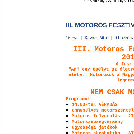
Tétszentkút, Gyarmat, Gecs
III. MOTOROS FESZT
16 éve
|
Kovács Attila
|
0 hozzász
III. Motoros F
20
A fesz
"Adj egy esélyt az életr
életet! Motorosok a Magy
legnem
NEM CSAK M
Programok:
14.00-tól VÉRADÁS
Ünnepélyes motorszentel
Motoros felvonulás - 27
Motorszépségverseny
Ügyességi játékok
Motoros akrobatika - ST