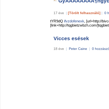
GyÃÂÃÂÃÂÃÂ¶ngy
17 éve
|
[Törölt felhasználó]
|
0 
tYR9dQ
ifvzdofenexk
, [url=http://bi
[link=http://tqgbietzwbzh.com/]tqgbiet
Vicces esések
18 éve
|
Peter Caine
|
0 hozzászó