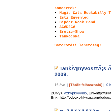
Koncertek:
Magic Cats Rockabilly T
Esti Egyenleg
Sipőcz Rock Band
ACéDéCé
Erotic-Show
Tankocska
Sátorozási lehetőség!
TankÃ¶nyvosztÃ¡s 
2009.
16 éve
|
[Törölt felhasználó]
|
0 
2UNyju
azhvpkyyynlo
, [url=http://ul
[link=http://odoqxbikfwxu.com/]odoqx