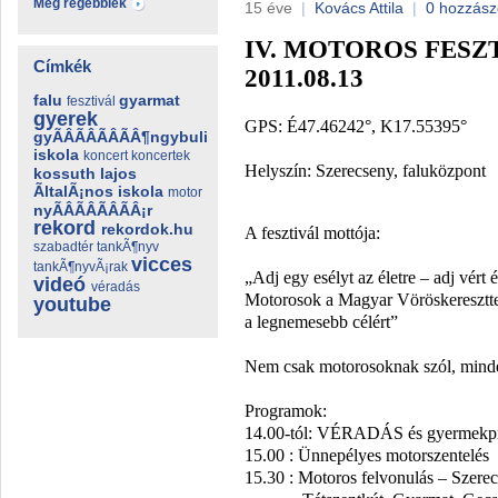
Még régebbiek
15 éve
|
Kovács Attila
|
0 hozzász
IV. MOTOROS FESZ
Címkék
2011.08.13
falu
gyarmat
fesztivál
gyerek
GPS: É47.46242°, K17.55395°
gyÃÂÃÂÃÂÃÂ¶ngybuli
iskola
koncert
koncertek
Helyszín: Szerecseny, faluközpont
kossuth lajos
ÃltalÃ¡nos iskola
motor
nyÃÂÃÂÃÂÃÂ¡r
rekord
rekordok.hu
A fesztivál mottója:
szabadtér
tankÃ¶nyv
vicces
tankÃ¶nyvÃ¡rak
„Adj egy esélyt az életre – adj vért
videó
véradás
Motorosok a Magyar Vöröskeresztte
youtube
a legnemesebb célért”
Nem csak motorosoknak szól, mindeg
Programok:
14.00-tól: VÉRADÁS és gyermekp
15.00 : Ünnepélyes motorszentelés
15.30 : Motoros felvonulás – Szere